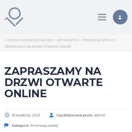
Toggle nav
I LICEUM OGÓLNOKSZTAŁCĄCE
>
AKTUALNOŚCI
>
PROMOCJA SZKOŁY
>
ZAPRASZAMY NA DRZWI OTWARTE ONLINE
ZAPRASZAMY NA
DRZWI OTWARTE
ONLINE
15 kwietnia, 2021
Opublikowane przez:
admin
Kategoria:
Promocja szkoły