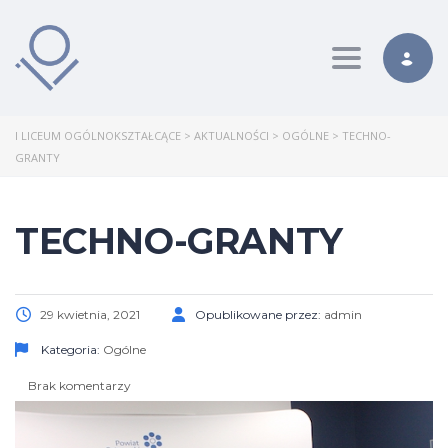
Toggle nav
I LICEUM OGÓLNOKSZTAŁCĄCE
>
AKTUALNOŚCI
>
OGÓLNE
>
TECHNO-
GRANTY
TECHNO-GRANTY
29 kwietnia, 2021
Opublikowane przez:
admin
Kategoria:
Ogólne
Brak komentarzy