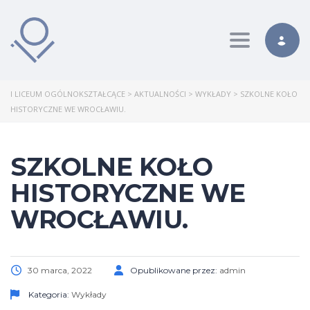
Toggle nav
I LICEUM OGÓLNOKSZTAŁCĄCE
>
AKTUALNOŚCI
>
WYKŁADY
>
SZKOLNE KOŁO
HISTORYCZNE WE WROCŁAWIU.
SZKOLNE KOŁO
HISTORYCZNE WE
WROCŁAWIU.
30 marca, 2022
Opublikowane przez:
admin
Kategoria:
Wykłady