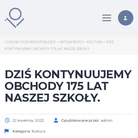
Toggle nav
I LICEUM OGÓLNOKSZTAŁCĄCE
>
AKTUALNOŚCI
>
KULTURA
>
DZIŚ
KONTYNUUJEMY OBCHODY 175 LAT NASZEJ SZKOŁY.
DZIŚ KONTYNUUJEMY
OBCHODY 175 LAT
NASZEJ SZKOŁY.
22 kwietnia, 2022
Opublikowane przez:
admin
Kategoria:
Kultura