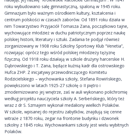
roku wybudowano salę gimnastyczną, spaloną w 1945 roku.
Gimnazjum było ważnym ośrodkiem kultury, kształcenia i
centrum polskości w czasach zaborów. Od 1891 roku działa w
nim Towarzystwo Przyjaciół Tomasza Zana, początkowo tajne,
wychowujące młodzież w duchu patriotycznym poprzez naukę
polskiej historii, literatury i sztuki. Zadania te podjął również
zorganizowany w 1908 roku Szkolny Sportowy Klub “Venetia”,
rozwijając oprócz tego wśród polskiej młodzieży tężyznę
fizyczną. Od 1918 roku działają w szkole drużyny harcerskie H.
Dąbrowskiego i T. Zana, będące kuźnią kadr dla ostrowskiego
Hufca ZHP. Z inicjatywy przewodniczącego Komitetu
Rodzicielskiego – wychowanka szkoły, Stefana Rowińskiego,
powiększono w latach 1925-27 szkołę o II piętro i
zmodernizowano jej wnętrze, zaś w auli wykonano polichromię
według projektu nauczyciela szkoły A. Serbeńskiego, który też
wraz z dr S. Szmajem wykonał medaliony wielkich Polaków.
W szkole, wpisanej do rejestru zabytków, znajdują się cenne
witraże z 1870 roku, zegar na frontonie budynku i dzwonek
szkolny z 1845 roku. Wychowankami szkoły jest wielu wybitnych
Polaków.