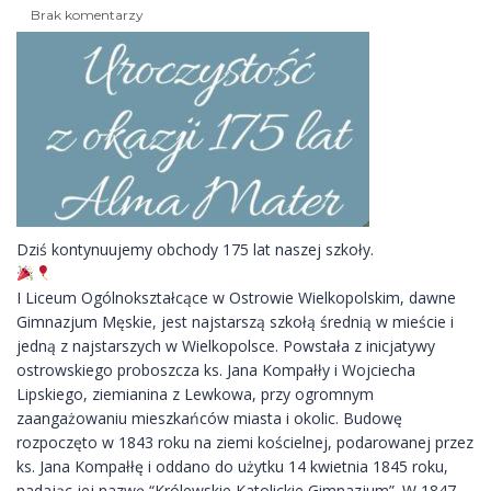
Brak komentarzy
Dziś kontynuujemy obchody 175 lat naszej szkoły.
I Liceum Ogólnokształcące w Ostrowie Wielkopolskim, dawne
Gimnazjum Męskie, jest najstarszą szkołą średnią w mieście i
jedną z najstarszych w Wielkopolsce. Powstała z inicjatywy
ostrowskiego proboszcza ks. Jana Kompałły i Wojciecha
Lipskiego, ziemianina z Lewkowa, przy ogromnym
zaangażowaniu mieszkańców miasta i okolic. Budowę
rozpoczęto w 1843 roku na ziemi kościelnej, podarowanej przez
ks. Jana Kompałłę i oddano do użytku 14 kwietnia 1845 roku,
nadając jej nazwę “Królewskie Katolickie Gimnazjum”.
W 1847