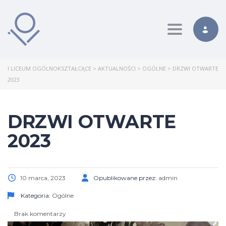
Toggle nav
I LICEUM OGÓLNOKSZTAŁCĄCE
>
AKTUALNOŚCI
>
OGÓLNE
>
DRZWI OTWARTE
2023
DRZWI OTWARTE
2023
10 marca, 2023
Opublikowane przez:
admin
Kategoria:
Ogólne
Brak komentarzy