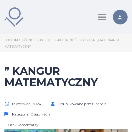
Toggle nav
I LICEUM OGÓLNOKSZTAŁCĄCE
>
AKTUALNOŚCI
>
OSIĄGNIĘCIA
>
” KANGUR
MATEMATYCZNY
” KANGUR
MATEMATYCZNY
18 czerwca, 2024
Opublikowane przez:
admin
Kategoria:
Osiągnięcia
Brak komentarzy