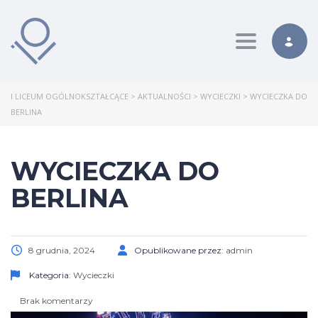
Toggle nav
I LICEUM OGÓLNOKSZTAŁCĄCE
>
AKTUALNOŚCI
>
WYCIECZKI
>
WYCIECZKA DO
BERLINA
WYCIECZKA DO
BERLINA
8 grudnia, 2024
Opublikowane przez:
admin
Kategoria:
Wycieczki
Brak komentarzy