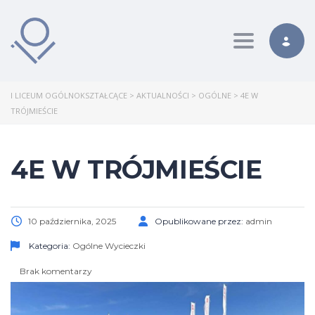
Toggle nav
I LICEUM OGÓLNOKSZTAŁCĄCE
>
AKTUALNOŚCI
>
OGÓLNE
>
4E W
TRÓJMIEŚCIE
4E W TRÓJMIEŚCIE
10 października, 2025
Opublikowane przez:
admin
Kategoria:
Ogólne
Wycieczki
Brak komentarzy