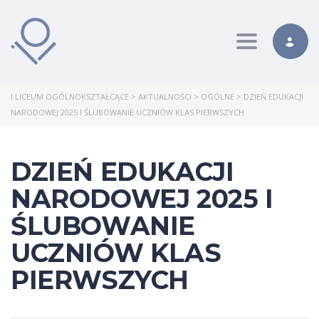
Toggle nav
I LICEUM OGÓLNOKSZTAŁCĄCE
>
AKTUALNOŚCI
>
OGÓLNE
>
DZIEŃ EDUKACJI
NARODOWEJ 2025 I ŚLUBOWANIE UCZNIÓW KLAS PIERWSZYCH
DZIEŃ EDUKACJI
NARODOWEJ 2025 I
ŚLUBOWANIE
UCZNIÓW KLAS
PIERWSZYCH