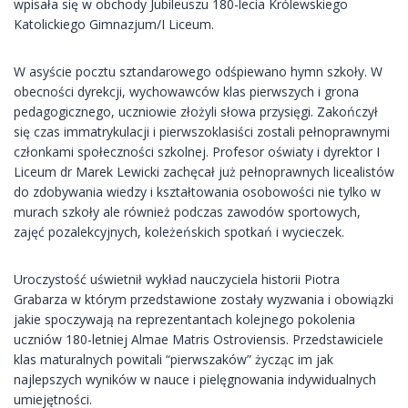
wpisała się w obchody Jubileuszu 180-lecia Królewskiego
Katolickiego Gimnazjum/I Liceum.
W asyście pocztu sztandarowego odśpiewano hymn szkoły. W
obecności dyrekcji, wychowawców klas pierwszych i grona
pedagogicznego, uczniowie złożyli słowa przysięgi. Zakończył
się czas immatrykulacji i pierwszoklasiści zostali pełnoprawnymi
członkami społeczności szkolnej. Profesor oświaty i dyrektor I
Liceum dr Marek Lewicki zachęcał już pełnoprawnych licealistów
do zdobywania wiedzy i kształtowania osobowości nie tylko w
murach szkoły ale również podczas zawodów sportowych,
zajęć pozalekcyjnych, koleżeńskich spotkań i wycieczek.
Uroczystość uświetnił wykład nauczyciela historii Piotra
Grabarza w którym przedstawione zostały wyzwania i obowiązki
jakie spoczywają na reprezentantach kolejnego pokolenia
uczniów 180-letniej Almae Matris Ostroviensis. Przedstawiciele
klas maturalnych powitali “pierwszaków” życząc im jak
najlepszych wyników w nauce i pielęgnowania indywidualnych
umiejętności.