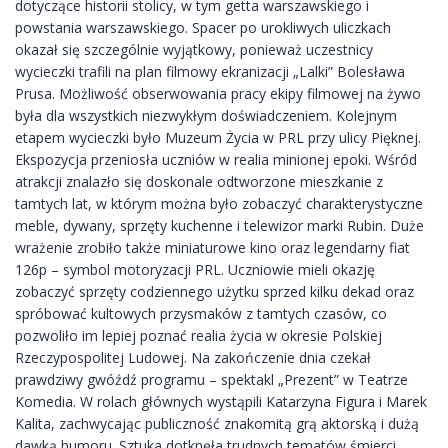
dotyczące historii stolicy, w tym getta warszawskiego i
powstania warszawskiego. Spacer po urokliwych uliczkach
okazał się szczególnie wyjątkowy, ponieważ uczestnicy
wycieczki trafili na plan filmowy ekranizacji „Lalki” Bolesława
Prusa. Możliwość obserwowania pracy ekipy filmowej na żywo
była dla wszystkich niezwykłym doświadczeniem. Kolejnym
etapem wycieczki było Muzeum Życia w PRL przy ulicy Pięknej.
Ekspozycja przeniosła uczniów w realia minionej epoki. Wśród
atrakcji znalazło się doskonale odtworzone mieszkanie z
tamtych lat, w którym można było zobaczyć charakterystyczne
meble, dywany, sprzęty kuchenne i telewizor marki Rubin. Duże
wrażenie zrobiło także miniaturowe kino oraz legendarny fiat
126p – symbol motoryzacji PRL. Uczniowie mieli okazję
zobaczyć sprzęty codziennego użytku sprzed kilku dekad oraz
spróbować kultowych przysmaków z tamtych czasów, co
pozwoliło im lepiej poznać realia życia w okresie Polskiej
Rzeczypospolitej Ludowej. Na zakończenie dnia czekał
prawdziwy gwóźdź programu – spektakl „Prezent” w Teatrze
Komedia. W rolach głównych wystąpili Katarzyna Figura i Marek
Kalita, zachwycając publiczność znakomitą grą aktorską i dużą
dawką humoru. Sztuka dotknęła trudnych tematów śmierci,