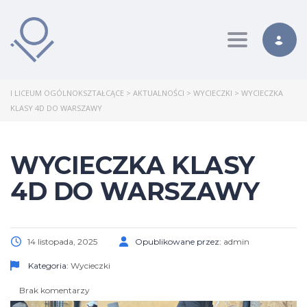
Toggle nav
I LICEUM OGÓLNOKSZTAŁCĄCE
>
AKTUALNOŚCI
>
WYCIECZKI
>
WYCIECZKA
KLASY 4D DO WARSZAWY
WYCIECZKA KLASY
4D DO WARSZAWY
14 listopada, 2025
Opublikowane przez:
admin
Kategoria:
Wycieczki
Brak komentarzy