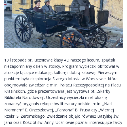
13 listopada br., uczniowie klasy 4D naszego liceum, spędzili
niezapomniany dzień w stolicy. Program wycieczki obfitował w
atrakcje łączące edukację, kulturę i dobrą zabawę. Pierwszym
punktem była eksploracja Starego Miasta w Warszawie, która
obejmowała zwiedzanie m.in. Pałacu Rzeczypospolitej na Placu
Krasińskich, gdzie prezentowana jest wystawa pt. „Skarby
Biblioteki Narodowej”. Uczestnicy wycieczki mieli okazję
zobaczyć oryginały rękopisów literatury polskiej m.in. „Nad
Niemnem” E. Orzeszkowej, „Faraona” B. Prusa czy „Wiernej
Rzeki” S. Żeromskiego. Zwiedzanie objęło również Bazylikę św.
Jana oraz Kościół św. Anny. Uczniowie poznali interesujące fakty