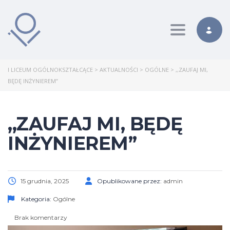
Toggle nav
I LICEUM OGÓLNOKSZTAŁCĄCE
>
AKTUALNOŚCI
>
OGÓLNE
>
,,ZAUFAJ MI,
BĘDĘ INŻYNIEREM”
,,ZAUFAJ MI, BĘDĘ
INŻYNIEREM”
15 grudnia, 2025
Opublikowane przez:
admin
Kategoria:
Ogólne
Brak komentarzy