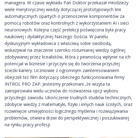
managera. W czasie wykładu Pan Doktor przekazał młodzieży
wiele merytorycznej wiedzy dotyczącej prototypowych linii
automatycznych opartych o przenoszenie komponentów za
pomocą robotów oraz kontrolnych z wykorzystaniem AI i sieci
neuronowych. Kolejna część prelekcji poświęcona była pracy
naukowej i dydaktycznej Naszego Gościa. W panelu
dyskusyjnym wykładowca z właściwą sobie swobodą,
wskazywał na znaczenie szeroko rozumianej wiedzy ogólnej
zdobywanej przez licealistów, która z pewnością wpłynie na ich
potencjał w biznesie i przyczyni się do tworzenia przyszłej
ścieżki kariery. Uczniowie z ogromnym zainteresowaniem
obejrzeli też film dotyczący obecnego funkcjonowania firmy
INTROL PRO ZAP. Jesteśmy przekonani ,że wizyta ta
zainspirowała wielu uczniów do rozważenia opcji wyboru
przyszłego zawodu. Ukończenie trudnych studiów technicznych,
zdobycie wiedzy z matematyki, fizyki i innych nauk ścisłych, oraz
rozwinięcie umiejętności logicznego myślenia i rozwiązywania
problemów, otwiera drzwi do perspektywicznej i poszukiwanej
na rynku pracy profesji.