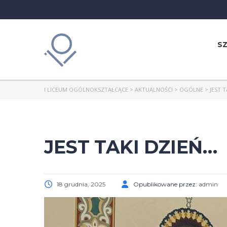
S
I LICEUM OGÓLNOKSZTAŁCĄCE
>
AKTUALNOŚCI
>
OGÓLNE
>
JEST 
JEST TAKI DZIEŃ…
18 grudnia, 2025
Opublikowane przez:
admin