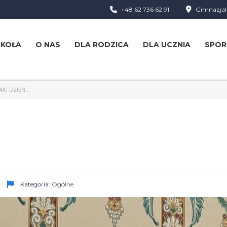
+48 62 736 62 91
Gimnazjaln
ZKOŁA
O NAS
DLA RODZICA
DLA UCZNIA
SPOR
TAKI DZIEŃ…
Kategoria:
Ogólne