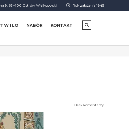
a 9, 63-400 Ostrów Wielkopolski
Rok założenia 1845
T W I LO
NABÓR
KONTAKT
Brak komentarzy