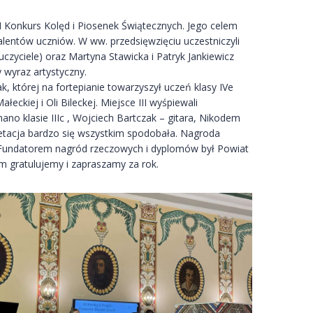
I Konkurs Kolęd i Piosenek Świątecznych. Jego celem
alentów uczniów. W ww. przedsięwzięciu uczestniczyli
uczyciele) oraz Martyna Stawicka i Patryk Jankiewicz
 wyraz artystyczny.
ak, której na fortepianie towarzyszył uczeń klasy IVe
eckiej i Oli Bileckej. Miejsce III wyśpiewali
nano klasie IIIc , Wojciech Bartczak – gitara, Nikodem
pretacja bardzo się wszystkim spodobała. Nagroda
’. Fundatorem nagród rzeczowych i dyplomów był Powiat
 gratulujemy i zapraszamy za rok.