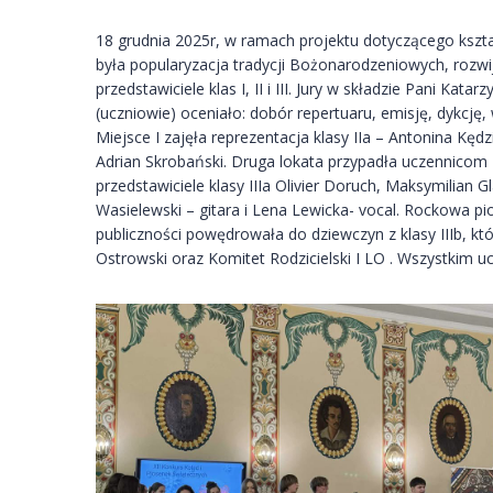
18 grudnia 2025r, w ramach projektu dotyczącego kszta
była popularyzacja tradycji Bożonarodzeniowych, rozwij
przedstawiciele klas I, II i III. Jury w składzie Pani 
(uczniowie) oceniało: dobór repertuaru, emisję, dykcję
Miejsce I zajęła reprezentacja klasy IIa – Antonina Kędz
Adrian Skrobański. Druga lokata przypadła uczennicom z k
przedstawiciele klasy IIIa Olivier Doruch, Maksymilian G
Wasielewski – gitara i Lena Lewicka- vocal. Rockowa p
publiczności powędrowała do dziewczyn z klasy IIIb, k
Ostrowski oraz Komitet Rodzicielski I LO . Wszystkim