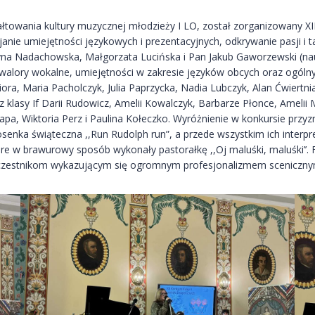
łtowania kultury muzycznej młodzieży I LO, został zorganizowany XI
anie umiejętności językowych i prezentacyjnych, odkrywanie pasji i t
Katarzyna Nadachowska, Małgorzata Lucińska i Pan Jakub Gaworzewski (na
, walory wokalne, umiejętności w zakresie języków obcych oraz ogólny
iora, Maria Pacholczyk, Julia Paprzycka, Nadia Lubczyk, Alan Ćwiertni
lasy If Darii Rudowicz, Amelii Kowalczyk, Barbarze Płonce, Amelii Mał
lapa, Wiktoria Perz i Paulina Kołeczko. Wyróżnienie w konkursie przyz
iosenka świąteczna ,,Run Rudolph run”, a przede wszystkim ich inter
tóre w brawurowy sposób wykonały pastorałkę ,,Oj maluśki, maluśki’
 uczestnikom wykazującym się ogromnym profesjonalizmem scenicznym