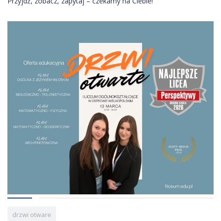
Przyjdź, zobacz, zapytaj – czekamy na Ciebie!
drzwi otware