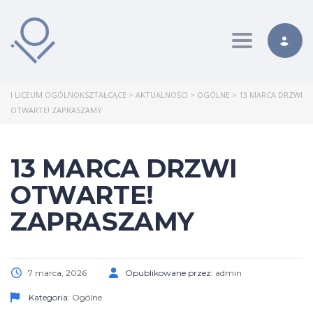
Toggle nav
I LICEUM OGÓLNOKSZTAŁCĄCE
>
AKTUALNOŚCI
>
OGÓLNE
>
13 MARCA DRZWI
OTWARTE! ZAPRASZAMY
13 MARCA DRZWI
OTWARTE!
ZAPRASZAMY
7 marca, 2026
Opublikowane przez:
admin
Kategoria:
Ogólne