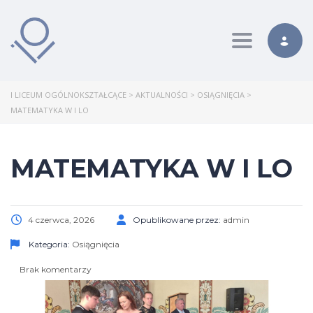
Toggle nav
I LICEUM OGÓLNOKSZTAŁCĄCE
>
AKTUALNOŚCI
>
OSIĄGNIĘCIA
>
MATEMATYKA W I LO
MATEMATYKA W I LO
4 czerwca, 2026
Opublikowane przez:
admin
Kategoria:
Osiągnięcia
Brak komentarzy