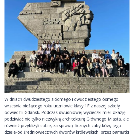
W dniach dwudziestego siódmego i dwudziestego ósmego
września bieżącego roku uczniowie klasy 1F z naszej szkoły
odwiedzili Gdańsk. Podczas dwudniowej wycieczki mieli okazję
podziwiać nie tylko niezwykłą architekturę Głównego Miasta, ale
również przybliżyli sobie, za sprawą licznych zabytków, jego
dzieje-od średniowiecznych dworów królewskich, przez pamiątki