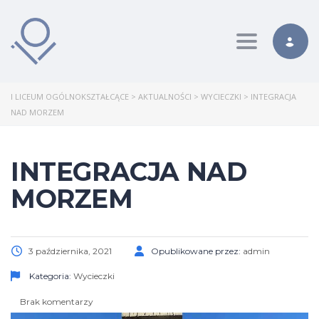
Toggle nav
I LICEUM OGÓLNOKSZTAŁCĄCE
>
AKTUALNOŚCI
>
WYCIECZKI
>
INTEGRACJA
NAD MORZEM
INTEGRACJA NAD
MORZEM
3 października, 2021
Opublikowane przez:
admin
Kategoria:
Wycieczki
Brak komentarzy