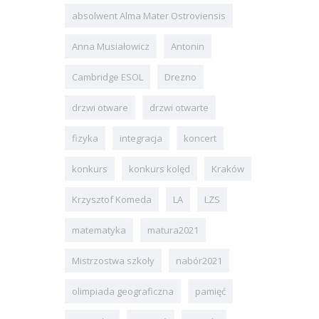
absolwent Alma Mater Ostroviensis
Anna Musiałowicz
Antonin
Cambridge ESOL
Drezno
drzwi otware
drzwi otwarte
fizyka
integracja
koncert
konkurs
konkurs kolęd
Kraków
Krzysztof Komeda
LA
LZS
matematyka
matura2021
Mistrzostwa szkoły
nabór2021
olimpiada geograficzna
pamięć