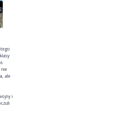
stego
klasy
as
 nie
a, ale
wojny i
czuli