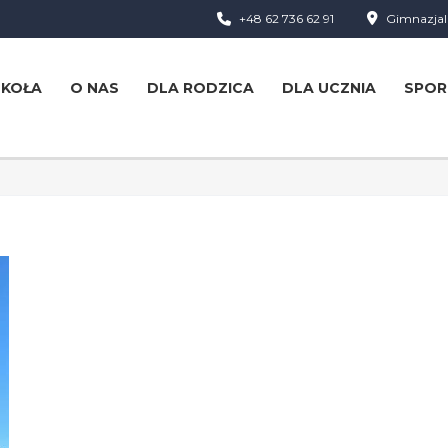
+48 62 736 62 91
Gimnazjaln
ZKOŁA
O NAS
DLA RODZICA
DLA UCZNIA
SPOR