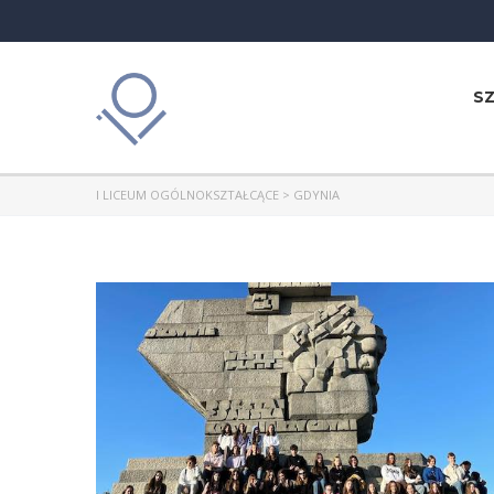
S
I LICEUM OGÓLNOKSZTAŁCĄCE
>
GDYNIA