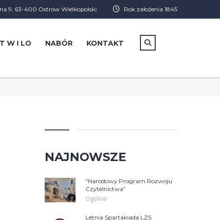
a 9, 63-400 Ostrów Wielkopolski
Rok założenia 1845
T W I LO
NABÓR
KONTAKT
NAJNOWSZE
“Narodowy Program Rozwoju
Czytelnictwa”
Ogólne
Letnia Spartakiada LZS.