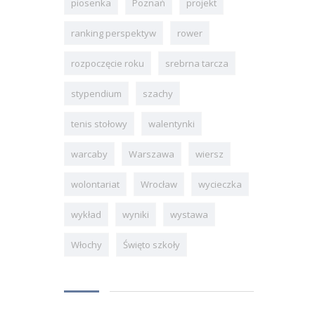
piosenka
Poznań
projekt
ranking perspektyw
rower
rozpoczęcie roku
srebrna tarcza
stypendium
szachy
tenis stołowy
walentynki
warcaby
Warszawa
wiersz
wolontariat
Wrocław
wycieczka
wykład
wyniki
wystawa
Włochy
Święto szkoły