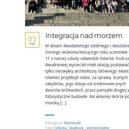
Integracja nad morzem
03
PAŹ
W dniach dwudziestego siódmego i dwudzie
ósmego września bieżącego roku uczniowie 
1F z naszej szkoły odwiedzili Gdańsk. Podcz
dwudniowej wycieczki mieli okazję podziwiać
tylko niezwykłą architekturę Głównego Miast
również przybliżyli sobie, za sprawą licznych
zabytków, jego dzieje-od średniowiecznych
dworów królewskich, przez pamiątki drugiej 
futurystyczne budowle. Na własnej skórze po
morską […]
Kategoria:
Wycieczki
Tagi:
Gdynia
,
Malbork
,
Westerplatte