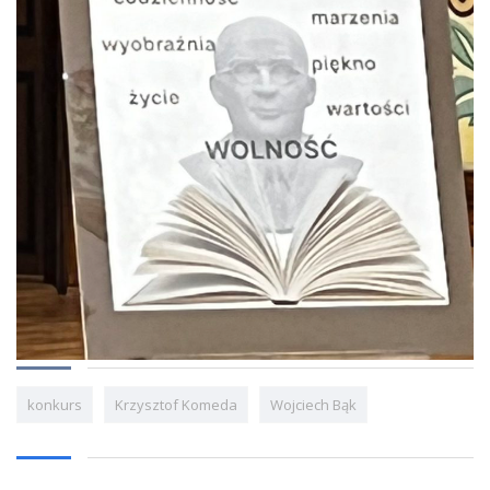
konkurs
Krzysztof Komeda
Wojciech Bąk