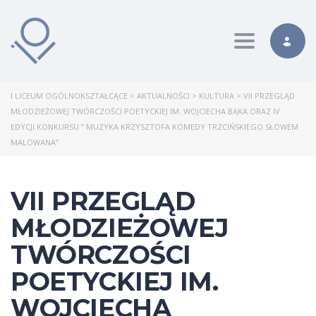
Toggle nav
I LICEUM OGÓLNOKSZTAŁCĄCE
>
AKTUALNOŚCI
>
KULTURA
>
VII PRZEGLĄD
MŁODZIEŻOWEJ TWÓRCZOŚCI POETYCKIEJ IM. WOJCIECHA BĄKA ORAZ IV
EDYCJI KONKURSU ” MUZYKA KRZYSZTOFA KOMEDY TRZCIŃSKIEGO SŁOWEM
MALOWANA”
VII PRZEGLĄD
MŁODZIEŻOWEJ
TWÓRCZOŚCI
POETYCKIEJ IM.
WOJCIECHA