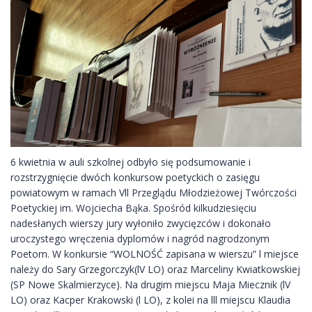
6 kwietnia w auli szkolnej odbyło się podsumowanie i
rozstrzygnięcie dwóch konkursow poetyckich o zasięgu
powiatowym w ramach Vll Przeglądu Młodzieżowej Twórczości
Poetyckiej im. Wojciecha Bąka. Spośród kilkudziesięciu
nadesłanych wierszy jury wyłoniło zwycięzców i dokonało
uroczystego wręczenia dyplomów i nagród nagrodzonym
Poetom.
W konkursie “WOLNOŚĆ zapisana w wierszu” l miejsce
należy do Sary Grzegorczyk(lV LO) oraz Marceliny Kwiatkowskiej
(SP Nowe Skalmierzyce). Na drugim miejscu Maja Miecznik (lV
LO) oraz Kacper Krakowski (l LO), z kolei na lll miejscu Klaudia