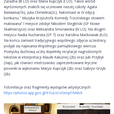
Zaradna (lll LO) oraz Maria Kupczyk (l LO). Także wśród
wyróżnionych znaleźli się uczniowie naszej szkoły: Agata
Bielawna(1b), Julia Chmielina(2c). Natomiast w IV edycji
konkursu ” Muzyka Krzysztofa Komedy Trzcińskiego słowem
malowana” l miejsce zdobył Nikodem Stegliński (SP Nowe
Skalmierzyce) oraz Aleksandra Smorawska (lV LO). Na drugim
miejscu Nadia Kucharska (SP 7) oraz Karolina Maćkowiak (lLO).
Na końcu zamiast tradycyjnego wspólnego zdjęcia uczestnicy
podjęli się napisania Wspólnego pamiątkowego wiersza.
Poetycką duchową ucztę dopełniły recytacje nagrodzonych
tekstów w interpretacji Klaudii Kałużnej (2b) oraz Julii Przybył
(3ap), jak również mistrzowsko zaprezentowane liryczne
piosenki w wykonaniu Marysi Kupczyk (2b) oraz Gabrysi Grzyb
(2b).
Fotorelacja oraz fragmenty występów artystycznych:
https://photos.app.goo.gl/91tuUx1eSenpFNMu9