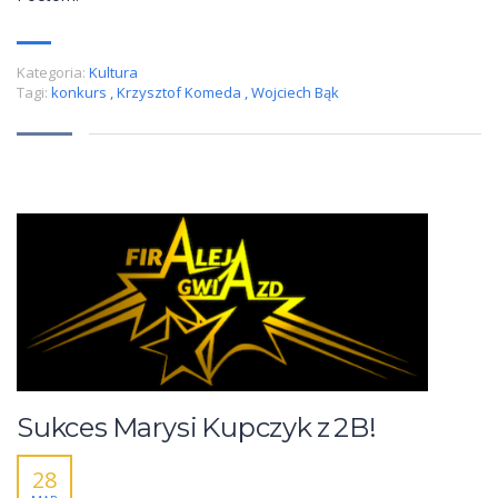
Kategoria:
Kultura
Tagi:
konkurs
,
Krzysztof Komeda
,
Wojciech Bąk
Sukces Marysi Kupczyk z 2B!
28