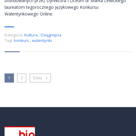
ufundowanych przez Dyrektora I Liceum dr Marka Lewickiego
laureatom tegorocznego Językowego Konkursu
Walentynkowego Online.
Kategoria:
Kultura
,
Osiągnięcia
Tagi:
konkurs
,
walentynki
1
2
Dalej