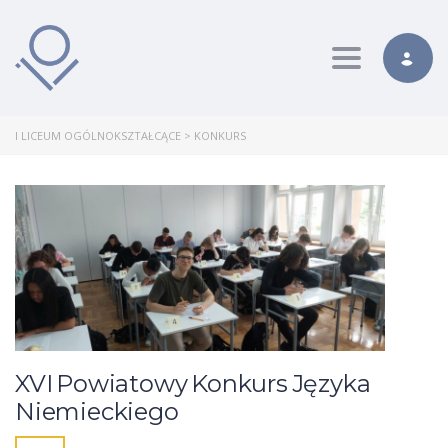
Toggle nav
I LICEUM OGÓLNOKSZTAŁCĄCE
>
KONKURS
XVI Powiatowy Konkurs Języka
Niemieckiego