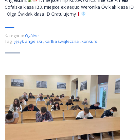
Angielskim:
1. miejsce Filip Kotowski IC2. miejsce Amelia
Cofalska klasa IB3. miejsce ex aequo Weronika Ćwiklak klasa ID
i Olga Ćwiklak klasa ID Gratulujemy
Kategoria:
Ogólne
Tagi:
język angielski
,
kartka świąteczna
,
konkurs