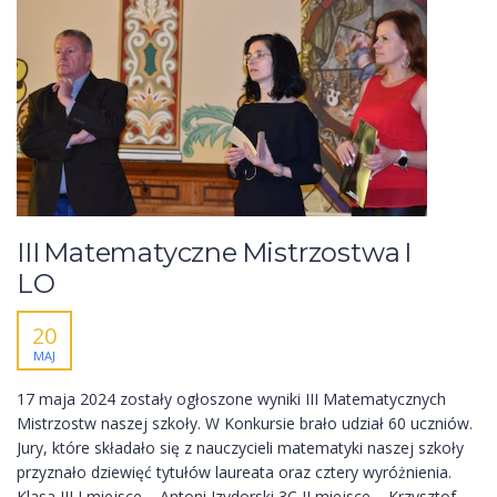
III Matematyczne Mistrzostwa I
LO
20
MAJ
17 maja 2024 zostały ogłoszone wyniki III Matematycznych
Mistrzostw naszej szkoły. W Konkursie brało udział 60 uczniów.
Jury, które składało się z nauczycieli matematyki naszej szkoły
przyznało dziewięć tytułów laureata oraz cztery wyróżnienia.
Klasa III I miejsce – Antoni Izydorski 3C II miejsce – Krzysztof