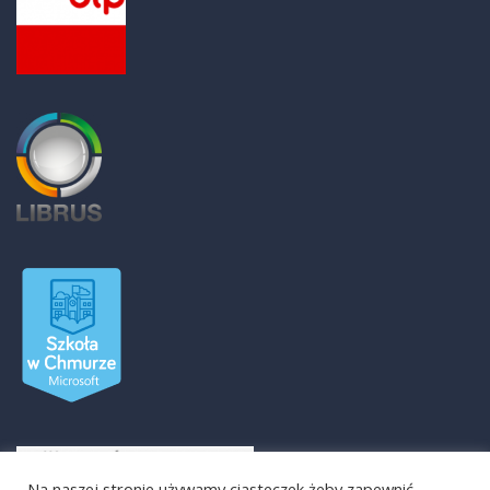
Na naszej stronie używamy ciasteczek żeby zapewnić