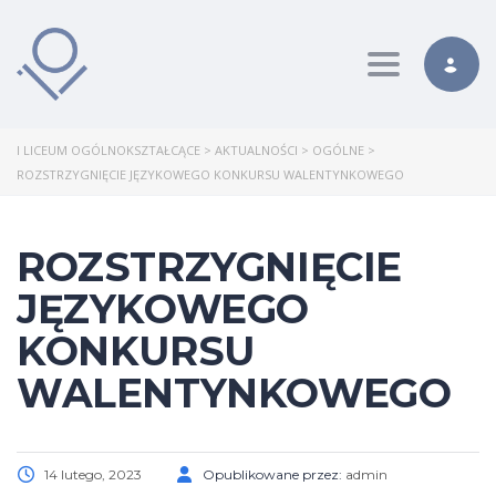
Toggle nav
I LICEUM OGÓLNOKSZTAŁCĄCE
>
AKTUALNOŚCI
>
OGÓLNE
>
ROZSTRZYGNIĘCIE JĘZYKOWEGO KONKURSU WALENTYNKOWEGO
ROZSTRZYGNIĘCIE
JĘZYKOWEGO
KONKURSU
WALENTYNKOWEGO
14 lutego, 2023
Opublikowane przez:
admin