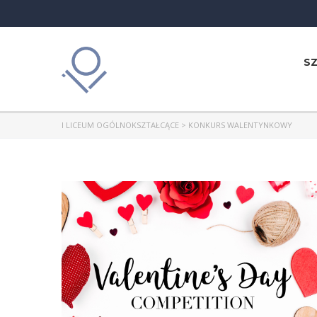
S
I LICEUM OGÓLNOKSZTAŁCĄCE
>
KONKURS WALENTYNKOWY