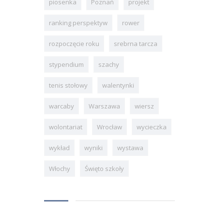
piosenka
Poznań
projekt
ranking perspektyw
rower
rozpoczęcie roku
srebrna tarcza
stypendium
szachy
tenis stołowy
walentynki
warcaby
Warszawa
wiersz
wolontariat
Wrocław
wycieczka
wykład
wyniki
wystawa
Włochy
Święto szkoły