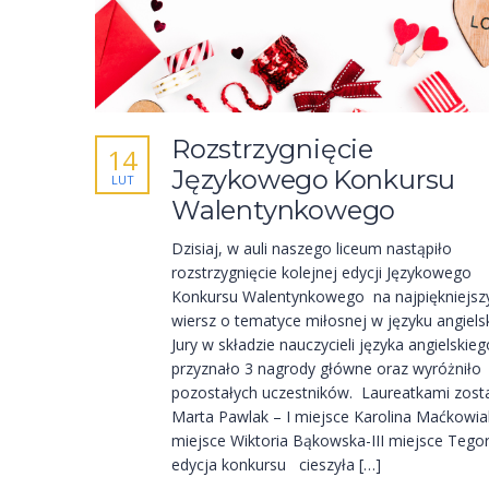
Rozstrzygnięcie
14
Językowego Konkursu
LUT
Walentynkowego
Dzisiaj, w auli naszego liceum nastąpiło
rozstrzygnięcie kolejnej edycji Językowego
Konkursu Walentynkowego na najpiękniejsz
wiersz o tematyce miłosnej w języku angiels
Jury w składzie nauczycieli języka angielskieg
przyznało 3 nagrody główne oraz wyróżniło
pozostałych uczestników. Laureatkami zosta
Marta Pawlak – I miejsce Karolina Maćkowiak
miejsce Wiktoria Bąkowska-III miejsce Tego
edycja konkursu cieszyła […]