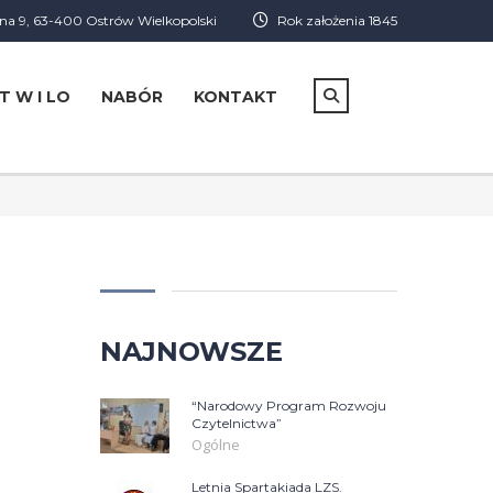
a 9, 63-400 Ostrów Wielkopolski
Rok założenia 1845
T W I LO
NABÓR
KONTAKT
NAJNOWSZE
“Narodowy Program Rozwoju
Czytelnictwa”
Ogólne
Letnia Spartakiada LZS.