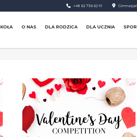
+48 62 736 62 91
Gimnazjaln
ZKOŁA
O NAS
DLA RODZICA
DLA UCZNIA
SPOR