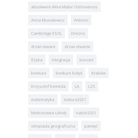
absolwent Alma Mater Ostroviensis
Anna Musiałowicz
Antonin
Cambridge ESOL
Drezno
drzwi otware
drzwi otwarte
fizyka
integracja
koncert
konkurs
konkurs kolęd
Kraków
Krzysztof Komeda
LA
LZS
matematyka
matura2021
Mistrzostwa szkoły
nabór2021
olimpiada geograficzna
pamięć