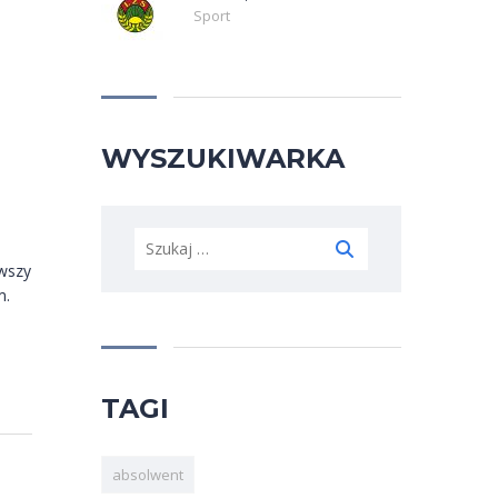
Sport
WYSZUKIWARKA
Szukaj:
wszy
m.
TAGI
absolwent