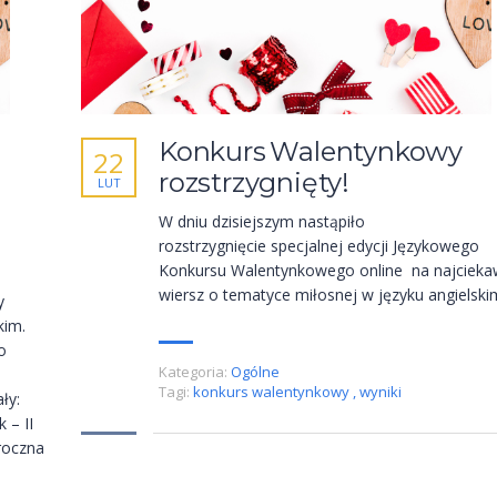
Konkurs Walentynkowy
22
rozstrzygnięty!
LUT
W dniu dzisiejszym nastąpiło
rozstrzygnięcie specjalnej edycji Językowego
Konkursu Walentynkowego online na najcieka
wiersz o tematyce miłosnej w języku angielski
y
kim.
o
Kategoria:
Ogólne
Tagi:
konkurs walentynkowy
,
wyniki
ły:
 – II
roczna