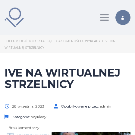
Toggle nav
I LICEUM OGÓLNOKSZTAŁCĄCE
>
AKTUALNOŚCI
>
WYKŁADY
>
IVE NA
WIRTUALNEJ STRZELNICY
IVE NA WIRTUALNEJ
STRZELNICY
28 września, 2023
Opublikowane przez:
admin
Kategoria:
Wykłady
Brak komentarzy