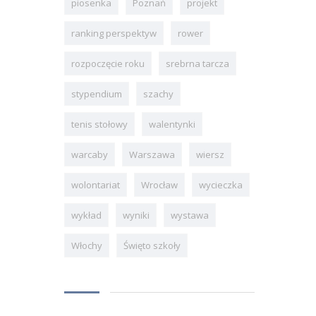
piosenka
Poznań
projekt
ranking perspektyw
rower
rozpoczęcie roku
srebrna tarcza
stypendium
szachy
tenis stołowy
walentynki
warcaby
Warszawa
wiersz
wolontariat
Wrocław
wycieczka
wykład
wyniki
wystawa
Włochy
Święto szkoły