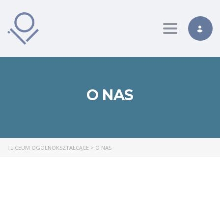
Toggle nav
O NAS
I LICEUM OGÓLNOKSZTAŁCĄCE
>
O NAS