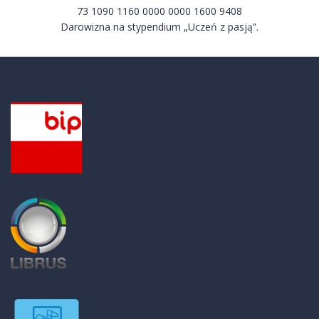
73 1090 1160 0000 0000 1600 9408
Darowizna na stypendium „Uczeń z pasją”.