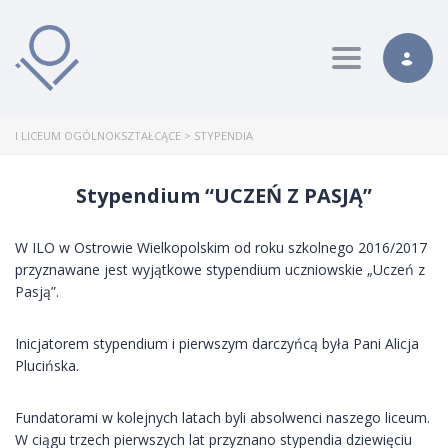
Toggle nav
I LICEUM OGÓLNOKSZTAŁCĄCE
>
STYPENDIA
Stypendium “UCZEŃ Z PASJĄ”
W ILO w Ostrowie Wielkopolskim od roku szkolnego 2016/2017
przyznawane jest wyjątkowe stypendium uczniowskie „Uczeń z
Pasją”.
Inicjatorem stypendium i pierwszym darczyńcą była Pani Alicja
Plucińska.
Fundatorami w kolejnych latach byli absolwenci naszego liceum.
W ciągu trzech pierwszych lat przyznano stypendia dziewięciu