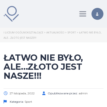
Toggle nav
I LICEUM OGÓLNOKSZTAŁCĄCE
>
AKTUALNOŚCI
>
SPORT
>
ŁATWO NIE BYŁO,
ALE…ZŁOTO JEST NASZE!!!
ŁATWO NIE BYŁO,
ALE…ZŁOTO JEST
NASZE!!!
27 listopada, 2022
Opublikowane przez:
admin
Kategoria:
Sport