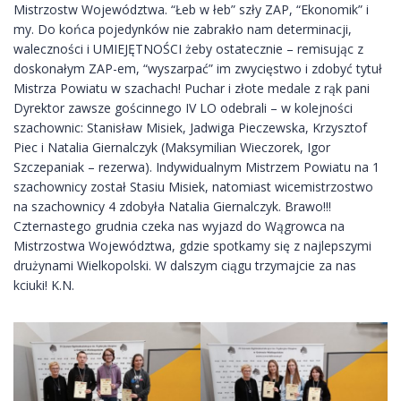
Mistrzostw Województwa. “Łeb w łeb” szły ZAP, “Ekonomik” i
my. Do końca pojedynków nie zabrakło nam determinacji,
waleczności i UMIEJĘTNOŚCI żeby ostatecznie – remisując z
doskonałym ZAP-em, “wyszarpać” im zwycięstwo i zdobyć tytuł
Mistrza Powiatu w szachach! Puchar i złote medale z rąk pani
Dyrektor zawsze gościnnego IV LO odebrali – w kolejności
szachownic: Stanisław Misiek, Jadwiga Pieczewska, Krzysztof
Piec i Natalia Giernalczyk (Maksymilian Wieczorek, Igor
Szczepaniak – rezerwa). Indywidualnym Mistrzem Powiatu na 1
szachownicy został Stasiu Misiek, natomiast wicemistrzostwo
na szachownicy 4 zdobyła Natalia Giernalczyk. Brawo!!!
Czternastego grudnia czeka nas wyjazd do Wągrowca na
Mistrzostwa Województwa, gdzie spotkamy się z najlepszymi
drużynami Wielkopolski. W dalszym ciągu trzymajcie za nas
kciuki! K.N.