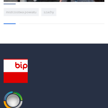
mistrzostwa powiatu
szachy