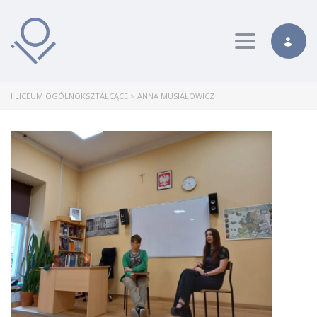
Toggle nav
I LICEUM OGÓLNOKSZTAŁCĄCE
>
ANNA MUSIAŁOWICZ