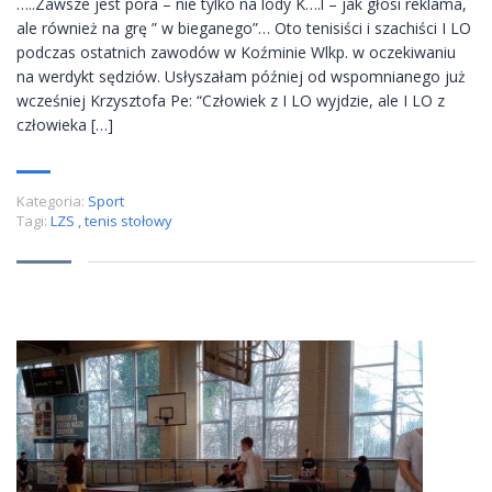
…..Zawsze jest pora – nie tylko na lody K….l – jak głosi reklama,
ale również na grę ” w bieganego”… Oto tenisiści i szachiści I LO
podczas ostatnich zawodów w Koźminie Wlkp. w oczekiwaniu
na werdykt sędziów. Usłyszałam później od wspomnianego już
wcześniej Krzysztofa Pe: “Człowiek z I LO wyjdzie, ale I LO z
człowieka […]
Kategoria:
Sport
Tagi:
LZS
,
tenis stołowy