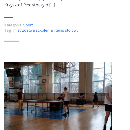
Krzysztof Piec stoczyło […]
Kategoria:
Sport
Tagi:
mistrzostwa szkolenia
,
tenis stołowy