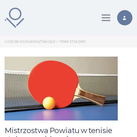
Toggle nav
I LICEUM OGÓLNOKSZTAŁCĄCE
>
TENIS STOŁOWY
Mistrzostwa Powiatu w tenisie