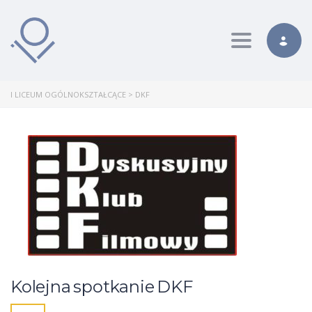
Toggle nav
I LICEUM OGÓLNOKSZTAŁCĄCE
>
DKF
Kolejna spotkanie DKF