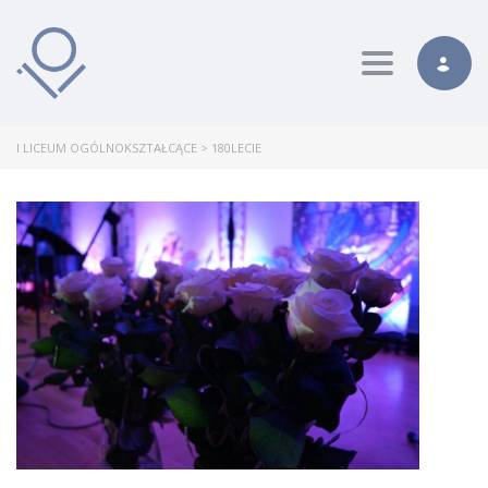
Toggle nav
I LICEUM OGÓLNOKSZTAŁCĄCE
>
180LECIE