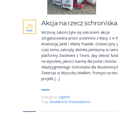
Akcja na rzecz schroniska
26
MAR
Wczoraj zakończyła się sukcesem akcja
zorganizowana przez uczennice z klasy 2 A-P
Anastazję Janik i Martę Pawlak. Dziewczyny j
czas temu założyły zbiórkę pieniężną w ram
platformy Zwolnieni z Teorii, aby zebrać fun
na wysokiej jakości karmę dla psów i kotów 
Międzygminnego Schroniska dla Bezdomnyc
Zwierząt w Wysocku Wielkim. Pomysł na ten
projekt […]
Kategoria:
Ogólne
Tagi:
działalność charytatywna