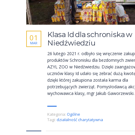
Klasa Id dla schroniska w
01
Niedźwiedziu
MAR
26 lutego 2021 r. odbyło się wręczenie zaku
produktów Schronisku dla bezdomnych zwier
AZYL ZOO w Niedźwiedziu. Dzięki zaangażo
uczniów klasy Id udało się zebrać dużą kwot
dzięki której zakupiona została karma dla
potrzebujących zwierząt. Pomysłodawcą akcj
wychowawca klasy, mgr Jakub Gaworzewski.
Kategoria:
Ogólne
Tagi:
działalność charytatywna