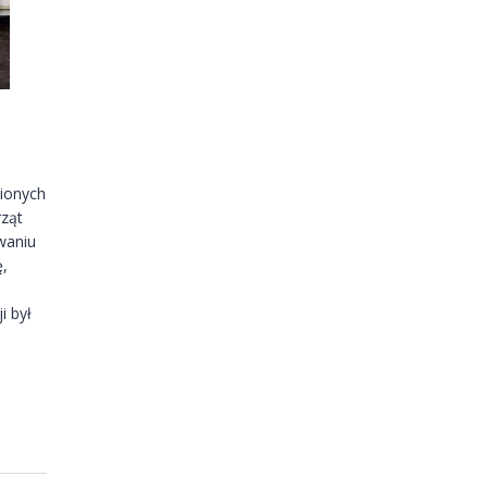
pionych
ząt
waniu
ę,
i był