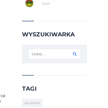
Sport
WYSZUKIWARKA
Szukaj:
TAGI
rząt
w
absolwent