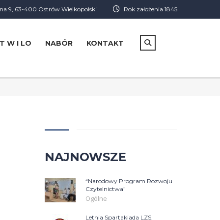
a 9, 63-400 Ostrów Wielkopolski
Rok założenia 1845
T W I LO
NABÓR
KONTAKT
NAJNOWSZE
“Narodowy Program Rozwoju
Czytelnictwa”
Ogólne
Letnia Spartakiada LZS.