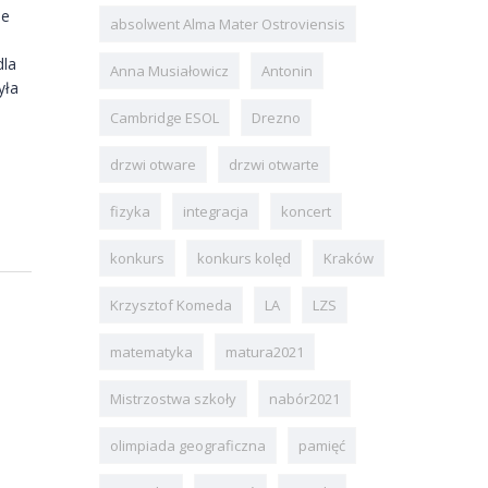
ie
absolwent Alma Mater Ostroviensis
dla
Anna Musiałowicz
Antonin
yła
Cambridge ESOL
Drezno
drzwi otware
drzwi otwarte
fizyka
integracja
koncert
konkurs
konkurs kolęd
Kraków
Krzysztof Komeda
LA
LZS
matematyka
matura2021
Mistrzostwa szkoły
nabór2021
olimpiada geograficzna
pamięć