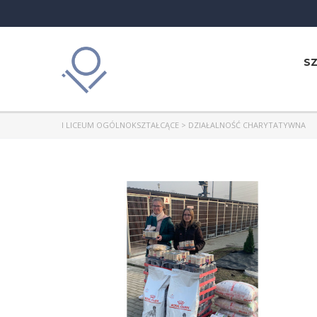
S
I LICEUM OGÓLNOKSZTAŁCĄCE
>
DZIAŁALNOŚĆ CHARYTATYWNA