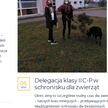
 –
akiś
ach
dusze
z
h
Delegacja klasy II C-P w
06
schronisku dla zwierząt
MAR
Okres zimy to szczególnie trudny czas dla zwie
– naszych braci mniejszych – przebywających 
Międzygminnym Schronisku dla Bezdomnych