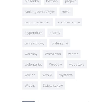
piosenka
Poznań
projekt
ranking perspektyw
rower
rozpoczęcie roku
srebrna tarcza
stypendium
szachy
tenis stołowy
walentynki
warcaby
Warszawa
wiersz
wolontariat
Wrocław
wycieczka
wykład
wyniki
wystawa
Włochy
Święto szkoły