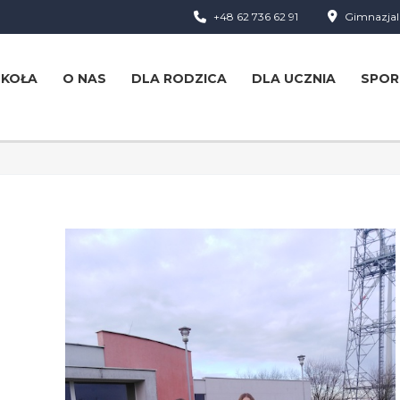
+48 62 736 62 91
Gimnazjaln
ZKOŁA
O NAS
DLA RODZICA
DLA UCZNIA
SPOR