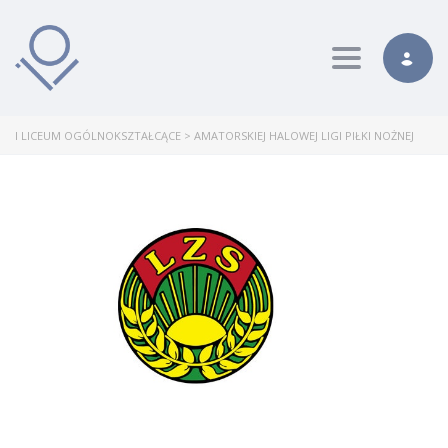
Toggle nav
I LICEUM OGÓLNOKSZTAŁCĄCE
>
AMATORSKIEJ HALOWEJ LIGI PIŁKI NOŻNEJ