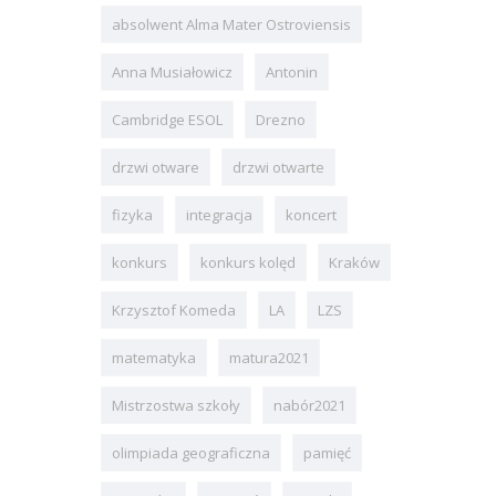
absolwent Alma Mater Ostroviensis
Anna Musiałowicz
Antonin
Cambridge ESOL
Drezno
drzwi otware
drzwi otwarte
fizyka
integracja
koncert
konkurs
konkurs kolęd
Kraków
Krzysztof Komeda
LA
LZS
matematyka
matura2021
Mistrzostwa szkoły
nabór2021
olimpiada geograficzna
pamięć