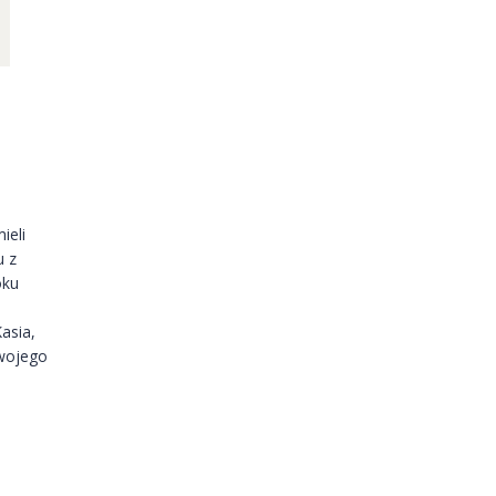
ieli
u z
oku
asia,
swojego