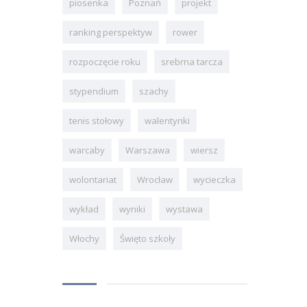
piosenka
Poznań
projekt
ranking perspektyw
rower
rozpoczęcie roku
srebrna tarcza
stypendium
szachy
tenis stołowy
walentynki
warcaby
Warszawa
wiersz
wolontariat
Wrocław
wycieczka
wykład
wyniki
wystawa
Włochy
Święto szkoły