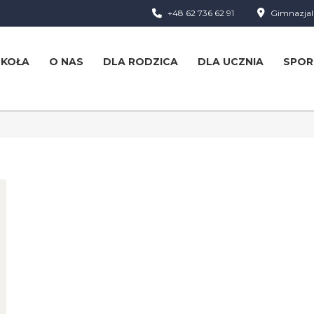
+48 62 736 62 91
Gimnazjaln
ZKOŁA
O NAS
DLA RODZICA
DLA UCZNIA
SPOR