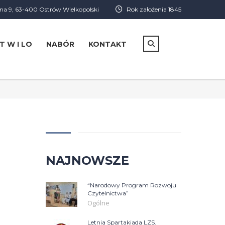
a 9, 63-400 Ostrów Wielkopolski
Rok założenia 1845
T W I LO
NABÓR
KONTAKT
NAJNOWSZE
“Narodowy Program Rozwoju
Czytelnictwa”
Ogólne
Letnia Spartakiada LZS.