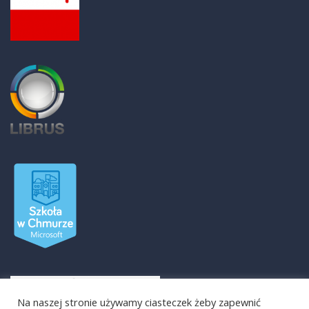
Na naszej stronie używamy ciasteczek żeby zapewnić