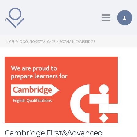
Toggle nav
I LICEUM OGÓLNOKSZTAŁCĄCE
>
EGZAMIN CAMBRIDGE
Cambridge First&Advanced