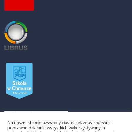
Na naszej stronie używamy ciasteczek żeby zapewnić
poprawne działanie wszystkich wykorzystywanych