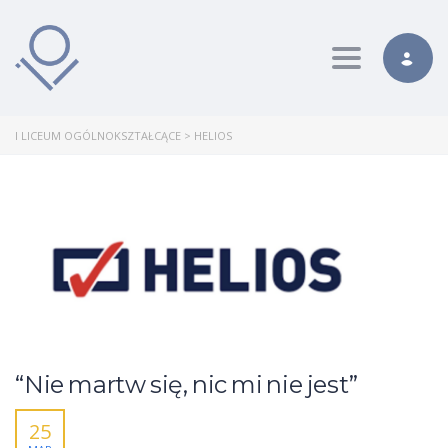
Toggle nav
I LICEUM OGÓLNOKSZTAŁCĄCE
>
HELIOS
“Nie martw się, nic mi nie jest”
25