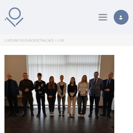
Toggle nav
I LICEUM OGÓLNOKSZTAŁCĄCE
>
LOK