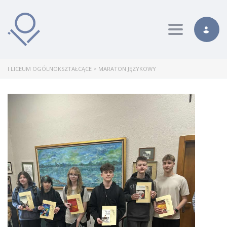
Toggle nav
I LICEUM OGÓLNOKSZTAŁCĄCE
>
MARATON JĘZYKOWY