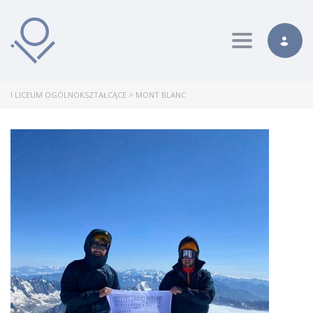
Toggle nav
I LICEUM OGÓLNOKSZTAŁCĄCE
>
MONT BLANC