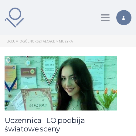
Toggle nav
I LICEUM OGÓLNOKSZTAŁCĄCE
>
MUZYKA
Uczennica I LO podbija
światowe sceny