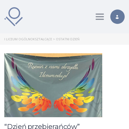
Toggle nav
I LICEUM OGÓLNOKSZTAŁCĄCE
>
OSTATNI DZIEŃ
“Dzień przebierańców”