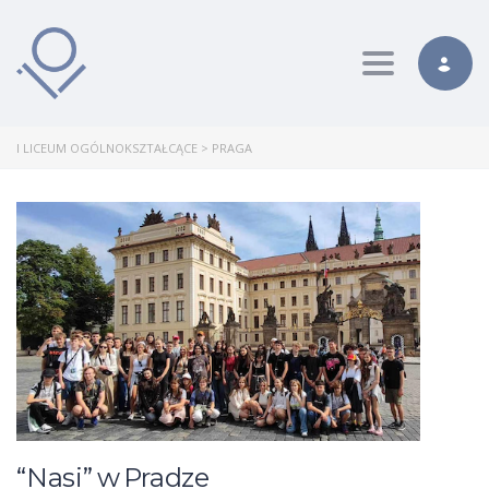
Toggle nav
I LICEUM OGÓLNOKSZTAŁCĄCE
>
PRAGA
“Nasi” w Pradze