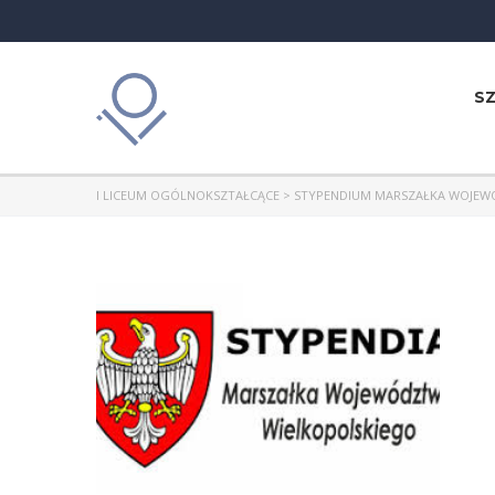
S
I LICEUM OGÓLNOKSZTAŁCĄCE
>
STYPENDIUM MARSZAŁKA WOJEW