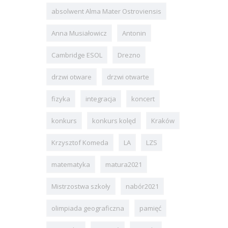
absolwent Alma Mater Ostroviensis
Anna Musiałowicz
Antonin
Cambridge ESOL
Drezno
drzwi otware
drzwi otwarte
fizyka
integracja
koncert
konkurs
konkurs kolęd
Kraków
Krzysztof Komeda
LA
LZS
matematyka
matura2021
Mistrzostwa szkoły
nabór2021
olimpiada geograficzna
pamięć