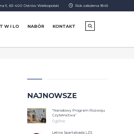
a 9, 63-400 Ostrów Wielkopolski
Rok założenia 1845
T W I LO
NABÓR
KONTAKT
NAJNOWSZE
“Narodowy Program Rozwoju
Czytelnictwa”
Ogólne
Letnia Spartakiada LZS.