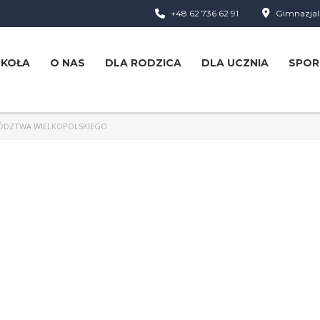
+48 62 736 62 91
Gimnazjaln
ZKOŁA
O NAS
DLA RODZICA
DLA UCZNIA
SPOR
ÓDZTWA WIELKOPOLSKIEGO