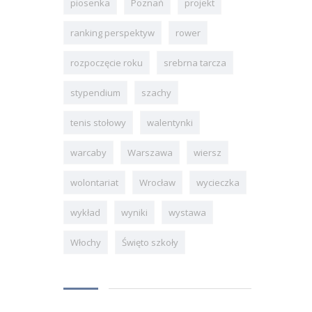
piosenka
Poznań
projekt
ranking perspektyw
rower
rozpoczęcie roku
srebrna tarcza
stypendium
szachy
tenis stołowy
walentynki
warcaby
Warszawa
wiersz
wolontariat
Wrocław
wycieczka
wykład
wyniki
wystawa
Włochy
Święto szkoły