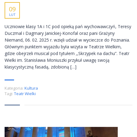
09
LUT
Uczniowie klasy 1A i 1C pod opieką pań wychowawczyń, Teresy
Duczmal i Dagmary Janickiej-Konofal oraz pani Grażyny
Niemand, 06. 02. 2025 r. wzięli udział w wycieczce do Poznania.
Głównym punktem wyjazdu była wizyta w Teatrze Wielkim,
gdzie obejrzeli musical pod tytułem ,,Skrzypek na dachu”. Teatr
Wielki im. Stanisława Moniuszki przykuł uwagę swoją
klasycystyczną fasadą, zdobioną […]
Kategoria:
Kultura
Tagi:
Teatr Wielki