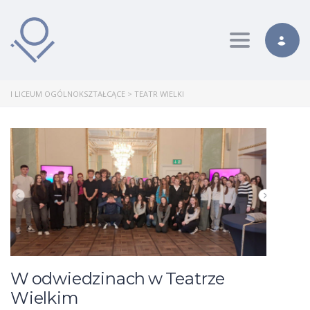
Toggle nav
I LICEUM OGÓLNOKSZTAŁCĄCE
>
TEATR WIELKI
W odwiedzinach w Teatrze
Wielkim