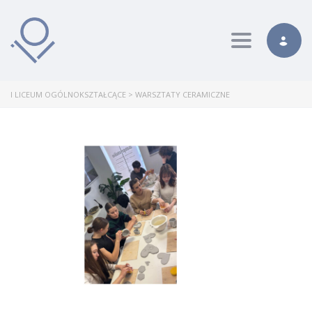
Toggle nav
I LICEUM OGÓLNOKSZTAŁCĄCE
>
WARSZTATY CERAMICZNE