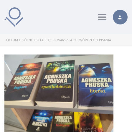
Toggle nav
I LICEUM OGÓLNOKSZTAŁCĄCE
>
WARSZTATY TWÓRCZEGO PISANIA