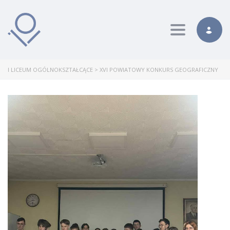
Toggle nav
I LICEUM OGÓLNOKSZTAŁCĄCE
>
XVI POWIATOWY KONKURS GEOGRAFICZNY