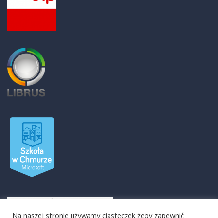
Na naszej stronie używamy ciasteczek żeby zapewnić